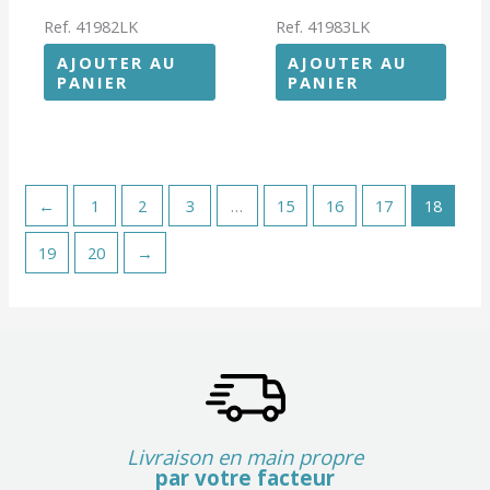
Ref. 41982LK
Ref. 41983LK
AJOUTER AU
AJOUTER AU
PANIER
PANIER
←
1
2
3
…
15
16
17
18
19
20
→
Livraison en main propre
par votre facteur