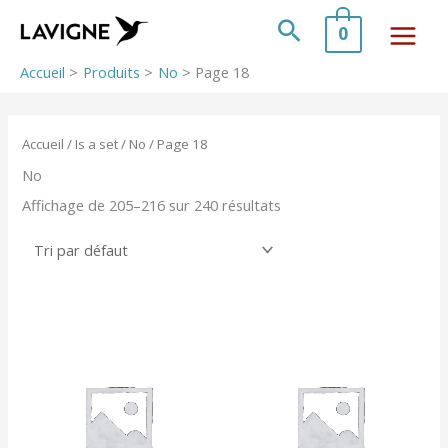
Aller
au
Rechercher
0
contenu
Accueil
Produits
No
Page 18
Accueil
/ Is a set /
No
/ Page 18
No
Affichage de 205–216 sur 240 résultats