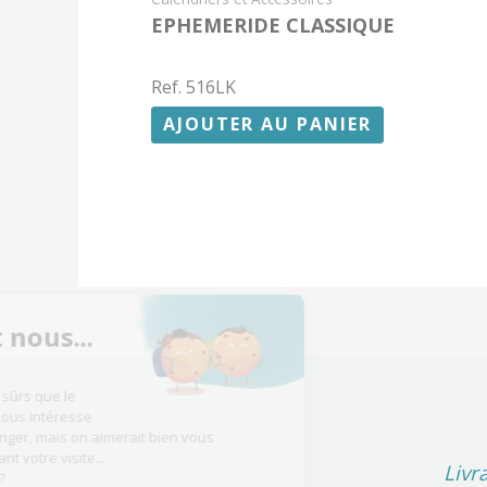
EPHEMERIDE CLASSIQUE
Ref. 516LK
AJOUTER AU PANIER
Salut c'est nous...
les Cookies !
On a attendu d'être sûrs que le
contenu de ce site vous intéresse
avant de vous déranger, mais on aimerait bien vous
accompagner pendant votre visite...
Livr
C'est OK pour vous ?