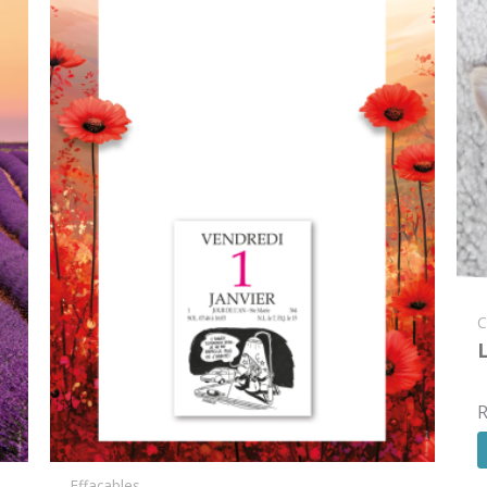
C
R
Effaçables