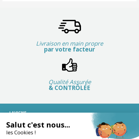
Livraison en main propre
par votre facteur
Qualité Assurée
& CONTRÔLÉE
LAVIGNE
L’histoire de l’almanach
Salut c'est nous...
Le fonctionnement de la distribution
La tradition des étrennes
les Cookies !