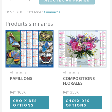
AJOUTER AU PANIER
de
CHIENS/CHIOTS
MULTI
UGS :
02LK
Catégorie :
Almanachs
RACES
Produits similaires
Almanachs
Almanachs
PAPILLONS
COMPOSITIONS
FLORALES
Ref. 10LK
Ref. 35LK
CHOIX DES
CHOIX DES
OPTIONS
OPTIONS