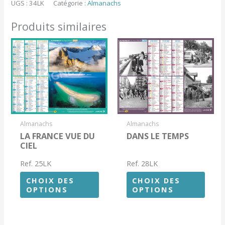
UGS :
34LK
Catégorie :
Almanachs
SALON
Produits similaires
Almanachs
Almanachs
LA FRANCE VUE DU
DANS LE TEMPS
CIEL
Ref. 25LK
Ref. 28LK
CHOIX DES
CHOIX DES
OPTIONS
OPTIONS