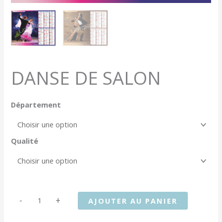
DANSE DE SALON
Département
Qualité
quantité
-
+
AJOUTER AU PANIER
de
DANSE
DE