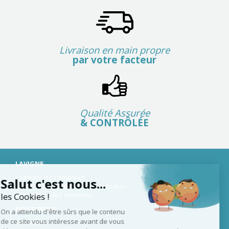
Livraison en main propre
par votre facteur
Qualité Assurée
& CONTRÔLÉE
LAVIGNE
L’histoire de l’almanach
Salut c'est nous...
Le fonctionnement de la distribution
La tradition des étrennes
les Cookies !
NOS OFFRES
On a attendu d'être sûrs que le contenu
de ce site vous intéresse avant de vous
Almanachs