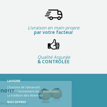
Livraison en main propre
par votre facteur
Qualité Assurée
& CONTRÔLÉE
LAVIGNE
L’histoire de l’almanach
lut c'est nous...
Le fonctionnement de la distribution
La tradition des étrennes
 Cookies !
NOS OFFRES
 attendu d'être sûrs que le contenu