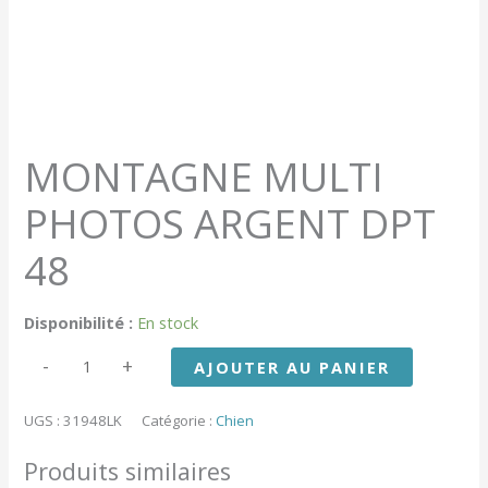
MONTAGNE MULTI
PHOTOS ARGENT DPT
48
Disponibilité :
En stock
quantité
-
+
AJOUTER AU PANIER
de
MONTAGNE
MULTI
UGS :
31948LK
Catégorie :
Chien
PHOTOS
ARGENT
Produits similaires
DPT
48