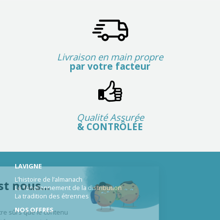
Livraison en main propre
par votre facteur
Qualité Assurée
& CONTRÔLÉE
LAVIGNE
L’histoire de l’almanach
alut c'est nous...
Le fonctionnement de la distribution
La tradition des étrennes
es Cookies !
NOS OFFRES
n a attendu d'être sûrs que le contenu