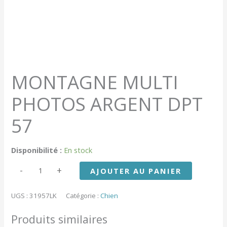
MONTAGNE MULTI
PHOTOS ARGENT DPT
57
Disponibilité :
En stock
quantité
-
+
AJOUTER AU PANIER
de
MONTAGNE
MULTI
UGS :
31957LK
Catégorie :
Chien
PHOTOS
ARGENT
Produits similaires
DPT
57