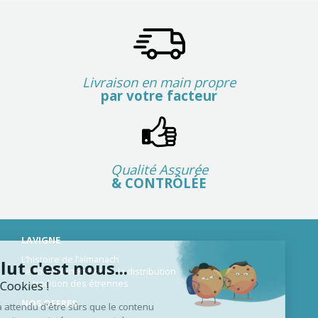
Livraison en main propre
par votre facteur
Qualité Assurée
& CONTRÔLÉE
LAVIGNE
L’histoire de l’almanach
Salut c'est nous...
Le fonctionnement de la distribution
La tradition des étrennes
les Cookies !
NOS OFFRES
On a attendu d'être sûrs que le contenu