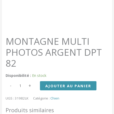
MONTAGNE MULTI
PHOTOS ARGENT DPT
82
Disponibilité :
En stock
quantité
-
+
AJOUTER AU PANIER
de
MONTAGNE
MULTI
UGS :
31982LK
Catégorie :
Chien
PHOTOS
ARGENT
Produits similaires
DPT
82