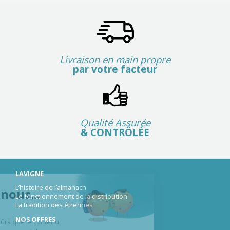
Livraison en main propre
par votre facteur
Qualité Assurée
& CONTRÔLÉE
LAVIGNE
L’histoire de l’almanach
lut c'est nous...
Le fonctionnement de la distribution
La tradition des étrennes
 Cookies !
NOS OFFRES
 attendu d'être sûrs que le contenu