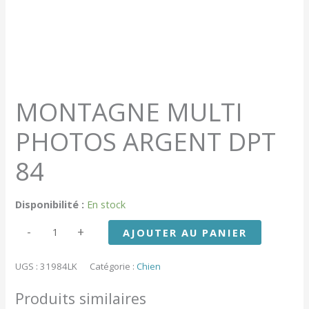
MONTAGNE MULTI
PHOTOS ARGENT DPT
84
Disponibilité :
En stock
quantité
-
+
AJOUTER AU PANIER
de
MONTAGNE
MULTI
UGS :
31984LK
Catégorie :
Chien
PHOTOS
ARGENT
Produits similaires
DPT
84