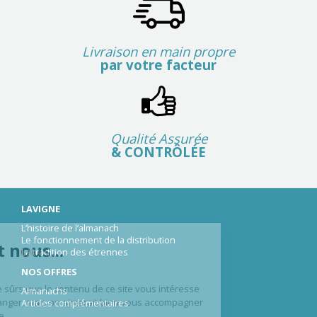
Livraison en main propre
par votre facteur
Qualité Assurée
& CONTRÔLÉE
LAVIGNE
L’histoire de l’almanach
alut c'est nous...
Le fonctionnement de la distribution
La tradition des étrennes
s Cookies !
NOS OFFRES
 a attendu d'être sûrs que le contenu
 ce site vous intéresse avant de vous
Almanachs
ranger, mais on aimerait bien vous accompagner pendant votre
Articles complémentaires
te...