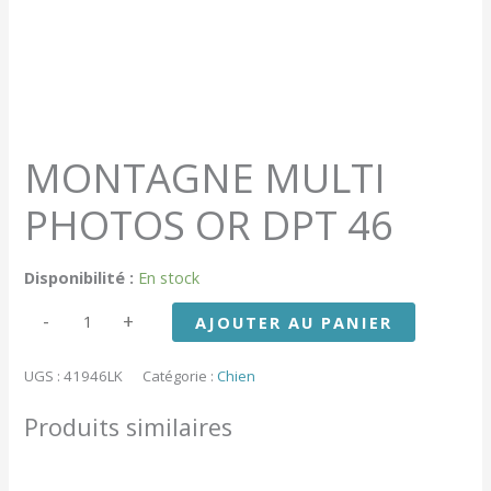
MONTAGNE MULTI
PHOTOS OR DPT 46
Disponibilité :
En stock
quantité
-
+
AJOUTER AU PANIER
de
MONTAGNE
MULTI
UGS :
41946LK
Catégorie :
Chien
PHOTOS
OR
Produits similaires
DPT
46