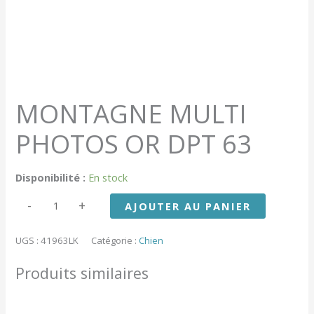
MONTAGNE MULTI
PHOTOS OR DPT 63
Disponibilité :
En stock
quantité
-
+
AJOUTER AU PANIER
de
MONTAGNE
MULTI
UGS :
41963LK
Catégorie :
Chien
PHOTOS
OR
Produits similaires
DPT
63