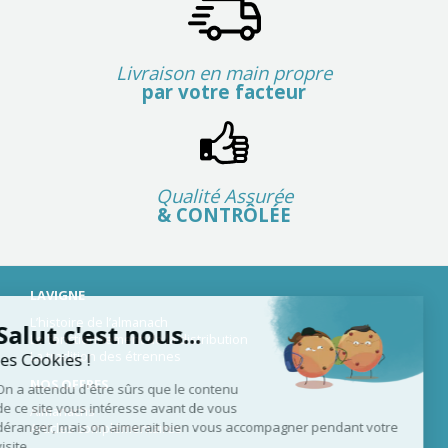
Livraison en main propre
par votre facteur
Qualité Assurée
& CONTRÔLÉE
LAVIGNE
L’histoire de l’almanach
Salut c'est nous...
Le fonctionnement de la distribution
La tradition des étrennes
les Cookies !
NOS OFFRES
On a attendu d'être sûrs que le contenu
de ce site vous intéresse avant de vous
Almanachs
déranger, mais on aimerait bien vous accompagner pendant votre
Articles complémentaires
visite...