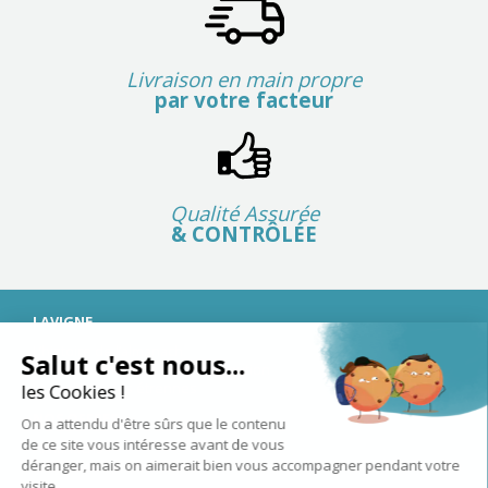
Livraison en main propre
par votre facteur
Qualité Assurée
& CONTRÔLÉE
LAVIGNE
L’histoire de l’almanach
Salut c'est nous...
Le fonctionnement de la distribution
La tradition des étrennes
les Cookies !
NOS OFFRES
On a attendu d'être sûrs que le contenu
de ce site vous intéresse avant de vous
Almanachs
déranger, mais on aimerait bien vous accompagner pendant votre
Articles complémentaires
visite...