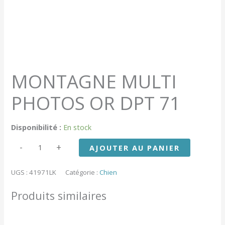
MONTAGNE MULTI
PHOTOS OR DPT 71
Disponibilité :
En stock
quantité
-
+
AJOUTER AU PANIER
de
MONTAGNE
MULTI
UGS :
41971LK
Catégorie :
Chien
PHOTOS
OR
Produits similaires
DPT
71