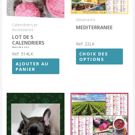
Almanachs
Calendriers et
MEDITERRANEE
Accessoires
LOT DE 5
CALENDRIERS
Ref. 22LK
BIJOUX
Ref. 514LK
CHOIX DES
OPTIONS
AJOUTER AU
PANIER