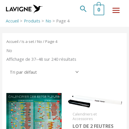
Aller
au
Rechercher
0
contenu
Accueil
Produits
No
Page 4
Accueil
/ Is a set /
No
/ Page 4
No
Affichage de 37–48 sur 240 résultats
Calendriers et
Accessoires
LOT DE 2 FEUTRES