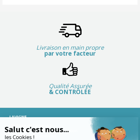
Livraison en main propre
par votre facteur
Qualité Assurée
& CONTRÔLÉE
LAVIGNE
L’histoire de l’almanach
Salut c'est nous...
Le fonctionnement de la distribution
La tradition des étrennes
les Cookies !