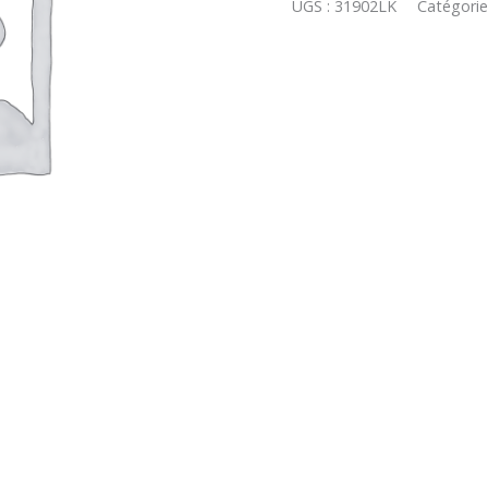
UGS :
31902LK
Catégorie
PHOTOS
ARGENT
DPT
02